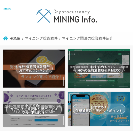
MENU
マイニング投資案件
マイニング関連の投資案件紹介
HOME
海外 仮想通貨取引所
おすすめ！
おすすめランキング
海外の仮想通貨取引所MEXC
おすすめ！
おすすめ！
海外の仮想通貨取引所パックス
仮想通貨取引所ビットポイント
フル（Paxful）