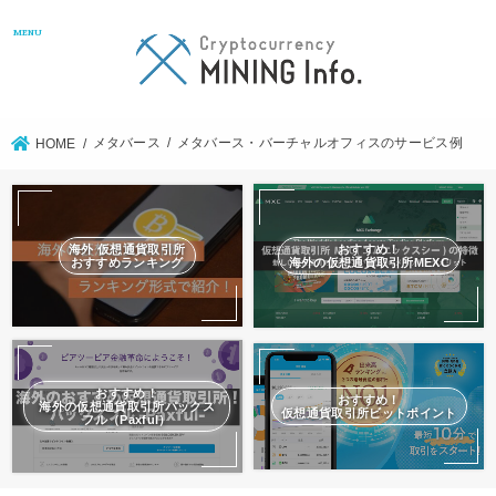
MENU
メタバース
メタバース・バーチャルオフィスのサービス例
HOME
海外 仮想通貨取引所
おすすめ！
おすすめランキング
海外の仮想通貨取引所MEXC
おすすめ！
おすすめ！
海外の仮想通貨取引所パックス
仮想通貨取引所ビットポイント
フル（Paxful）